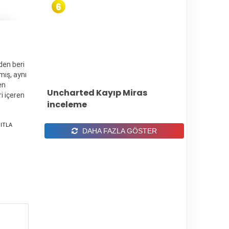
6
den beri
mış, aynı
en
Uncharted Kayıp Miras
i içeren
inceleme
ITLA
DAHA FAZLA GÖSTER