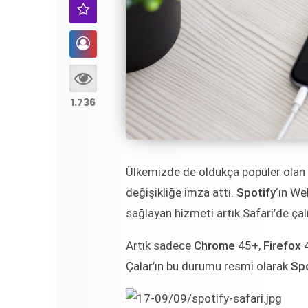
1.736
Ülkemizde de oldukça popüler ola
değişikliğe imza attı.
Spotify
‘ın We
sağlayan hizmeti artık Safari’de ça
Artık sadece
Chrome
45+,
Firefox
Çalar’ın bu durumu resmi olarak
Spo