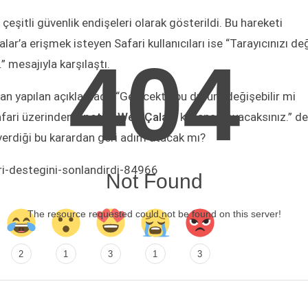
 çeşitli güvenlik endişeleri olarak gösterildi. Bu hareketi
r’a erişmek isteyen Safari kullanıcıları ise “Tarayıcınızı değ
404
n.” mesajıyla karşılaştı.
an yapılan açıklamada “Gelecekte bu durum değişebilir mi
afari üzerinden
Spotify Web Çalar
‘ı kullanamayacaksınız.” den
erdiği bu karardan geri adım atacak mı?
ari-destegini-sonlandirdi-84966
Not Found
The resource requested could not be found on this server!
2
1
3
1
3