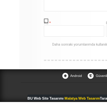
Ad
*
Daha sonraki yorumlarımda kullanıl
Android
Güvenl
BU Web Site Tasarımı
Malatya Web Tasarım
Tara