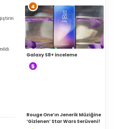
4
iştirin
ildi.
Galaxy S8+ inceleme
5
Rouge One’ın Jenerik Müziğine
‘Gizlenen’ Star Wars Serüveni!