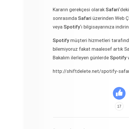
Kararın gerekçesi olarak
Safari
‘deki
sonrasında
Safari
üzerinden Web Çala
veya
Spotify
‘ı bilgisayarınıza indiri
Spotify
müşteri hizmetleri tarafınd
bilemiyoruz fakat maalesef artık S
Bakalım ilerleyen günlerde
Spotify
v
http://shiftdelete.net/spotify-saf
17