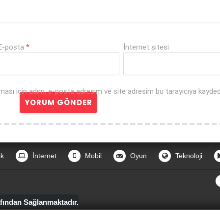
E-posta
*
İnternet sitesi
ması için adım, e-posta adresim ve site adresim bu tarayıcıya kaydedi
ik
İnternet
Mobil
Oyun
Teknoloji
fından Sağlanmaktadır.