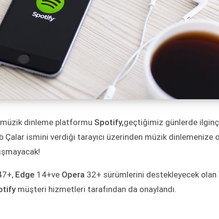
n müzik dinleme platformu
Spotify,
geçtiğimiz günlerde ilginç
b Çalar ismini verdiği tarayıcı üzerinden müzik dinlemenize 
lışmayacak!
47+,
Edge
14+ve
Opera
32+ sürümlerini destekleyecek olan
tify
müşteri hizmetleri tarafından da onaylandı.