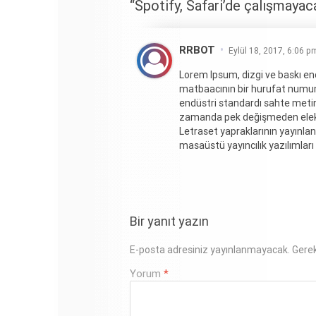
“Spotify, Safari’de çalışmayac
RRBOT
Eylül 18, 2017, 6:06 p
Lorem Ipsum, dizgi ve baskı end
matbaacının bir hurufat numune 
endüstri standardı sahte metinl
zamanda pek değişmeden elektr
Letraset yapraklarının yayınl
masaüstü yayıncılık yazılımları
Bir yanıt yazın
E-posta adresiniz yayınlanmayacak.
Gerek
Yorum
*