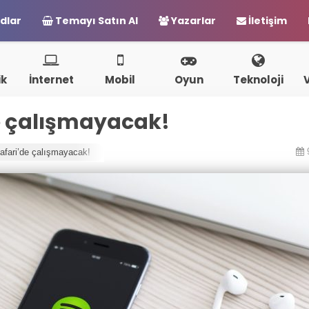
dlar
Temayı Satın Al
Yazarlar
İletişim
ik
İnternet
Mobil
Oyun
Teknoloji
de çalışmayacak!
Safari’de çalışmayacak!