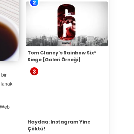
2
Tom Clancy’s Rainbow Six®
Siege [Galeri Örneği]
3
 bir
olanak
 Web
Haydaa: Instagram Yine
Çöktü!