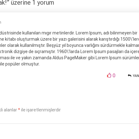
ak!” üzerine 1 yorum
m
üstrisinde kullanılan mıgır metinlerdir. Lorem Ipsum, adı bilinmeyen bir
kitabı oluşturmak üzere bir yazı galerisini alarak karıştırdığı 1500\’ler
er olarak kullanılmıştır. Beşyüz yıl boyunca varlığını sürdürmekle kalma
onik dizgiye de sıçramıştır. 1960\’larda Lorem Ipsum pasajları da içer
anması ile ve yakın zamanda Aldus PageMaker gibi Lorem Ipsum sürümler
 ile popüler olmuştur.
0
YAN
li alanlar
*
ile işaretlenmişlerdir